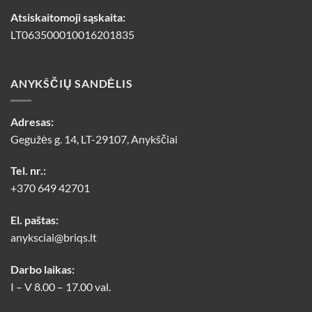
Atsiskaitomoji sąskaita:
LT063500010016201835
ANYKŠČIŲ SANDĖLIS
Adresas:
Gegužės g. 14, LT-29107, Anykščiai
Tel. nr.:
+370 649 42701
El. paštas:
anyksciai@briqs.lt
Darbo laikas:
I – V 8.00 – 17.00 val.