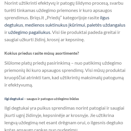
Norint užtikrinti efektyvų ir patogų šildymo procesą, svarbu
turėti tinkamas uždegimo priemones ir kuro apsaugos
sprendimus. Briqs.lt „Priedų“ kategorijoje rasite
ilgus
degtukus
,
medienos suktinukus įkūrimui
,
paletės uždangalus
ir
uždegimo pagaliukus
. Visi šie produktai padeda greitai ir
saugiai užkurti židinį, krosnį ar kepsninę.
Kokius priedus rasite mūsų asortimente?
Siūlome platų priedų pasirinkimą – nuo patikimų uždegimo
priemonių iki kuro apsaugos sprendimų. Visi mūsų produktai
kruopščiai atrinkti tam, kad užtikrintų maksimalų patogumą
ir efektyvumą.
Ilgi degtukai
– saugus ir patogus uždegimo būdas
Ilgi degtukai yra puikus sprendimas norint patogiai ir saugiai
įkurti ugnį židinyje, kepsninėje ar krosnyje. Jie užtikrina
lengvą uždegimą net esant drėgnam orui, o ilgesnis degtuko
kotas apsaugo rankas nuo nudegimų.