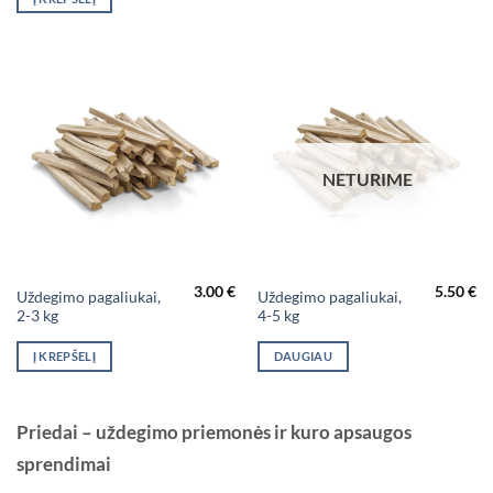
NETURIME
3.00
€
5.50
€
Uždegimo pagaliukai,
Uždegimo pagaliukai,
2-3 kg
4-5 kg
Į KREPŠELĮ
DAUGIAU
Priedai – uždegimo priemonės ir kuro apsaugos
sprendimai