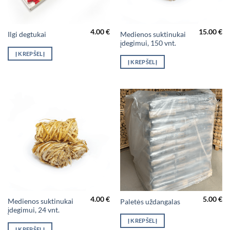
4.00
€
15.00
€
Medienos suktinukai
Ilgi degtukai
įdegimui, 150 vnt.
Į KREPŠELĮ
Į KREPŠELĮ
4.00
€
5.00
€
Medienos suktinukai
Paletės uždangalas
įdegimui, 24 vnt.
Į KREPŠELĮ
Į KREPŠELĮ