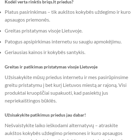
Kodėl verta rinktis briqs.lt priedus?
Platus pasirinkimas – tik aukštos kokybės uždegimo ir kuro
apsaugos priemonės.
Greitas pristatymas visoje Lietuvoje.
Patogus apsipirkimas internetu su saugiu apmokėjimu.
Geriausias kainos ir kokybės santykis.
Greitas ir patikimas pristatymas visoje Lietuvoje
Užsisakykite mūsų priedus internetu ir mes pasirūpinsime
greitu pristatymu į bet kurį Lietuvos miestą ar rajoną. Visi
produktai kruopščiai supakuoti, kad pasiektų jus
nepriekaištingos būklės.
Užsisakykite patikimus priedus jau dabar!
Nešvaistykite laiko ieškodami alternatyvų – atraskite
aukštos kokybės uždegimo priemones ir kuro apsaugos