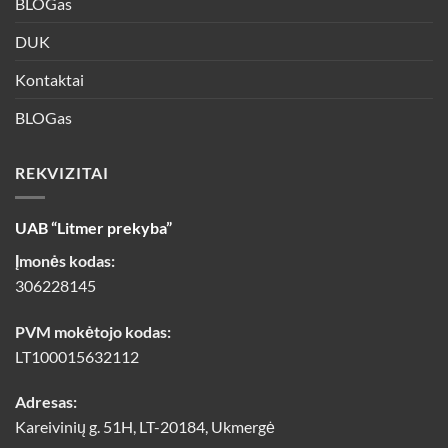
BLOGas
DUK
Kontaktai
BLOGas
REKVIZITAI
UAB “Litmer prekyba”
Įmonės kodas:
306228145
PVM mokėtojo kodas:
LT100015632112
Adresas:
Kareivinių g. 51H, LT-20184, Ukmergė