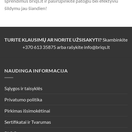
sprendimus briqs.lt ir pasirūpinkite patogiu bei efektyviu
šildymu jau šiandien!
TURITE KLAUSIMŲ AR NORITE UŽSISAKYTI?
Skambinkite
+370 613 35875
arba rašykite
info@briqs.lt
NAUDINGA INFORMACIJA
Sąlygos ir taisyklės
Privatumo politika
Pirkimas išsimokėtinai
Sertifikatai ir Tvarumas