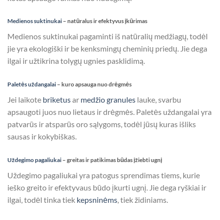
Medienos suktinukai
– natūralus ir efektyvus įkūrimas
Medienos suktinukai pagaminti iš natūralių medžiagų, todėl
jie yra ekologiški ir be kenksmingų cheminių priedų. Jie dega
ilgai ir užtikrina tolygų ugnies pasklidimą.
Paletės uždangalai
– kuro apsauga nuo drėgmės
Jei laikote
briketus
ar
medžio granules
lauke, svarbu
apsaugoti juos nuo lietaus ir drėgmės. Paletės uždangalai yra
patvarūs ir atsparūs oro sąlygoms, todėl jūsų kuras išliks
sausas ir kokybiškas.
Uždegimo pagaliukai
– greitas ir patikimas būdas įžiebti ugnį
Uždegimo pagaliukai yra patogus sprendimas tiems, kurie
ieško greito ir efektyvaus būdo įkurti ugnį. Jie dega ryškiai ir
ilgai, todėl tinka tiek
kepsninėms
, tiek židiniams.