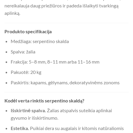
nereikalauja daug priežiūros ir padeda išlaikyti tvarkingą
aplinką.
Produkto specifikacija
Medžiaga: serpentino skalda
Spalva: žalia
Frakcija: 5–8 mm, 8–11 mm arba 11–16 mm
Pakuotė: 20 kg
Paskirtis: kapams, gėlynams, dekoratyvinėms zonoms
Kodėl verta rinktis serpentino skaldą?
Išskirtinė spalva.
Žalias atspalvis suteikia aplinkai
gyvumo ir išskirtinumo.
Estetika.
Puikiai dera su augalais ir kitomis natūraliomis