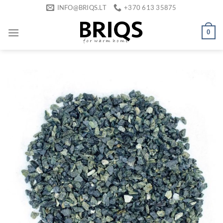
Skip
INFO@BRIQS.LT
+370 613 35875
to
content
0