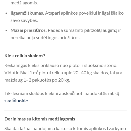
medžiagomis.
Ilgaamžiškumas.
Atspari aplinkos poveikiui ir ilgai išlaiko
savo savybes.
Mažai priežiūros.
Padeda sumažinti piktžolių augimą ir
nereikalauja sudėtingos priežiūros.
Kiek reikia skaldos?
Reikalingas kiekis priklauso nuo ploto ir sluoksnio storio.
Vidutiniškai 1 m² plotui reikia apie 20–40 kg skaldos, tai yra
maždaug 1–2 pakuotės po 20 kg.
Tikslesniam skaldos kiekiui apskaičiuoti naudokitės mūsų
skaičiuokle
.
Derinimas su kitomis medžiagomis
Skalda dažnai naudojama kartu su kitomis aplinkos tvarkymo