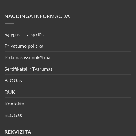
the
the
product
product
NAUDINGA INFORMACIJA
page
page
Sąlygos ir taisyklės
Privatumo politika
Pirkimas išsimokėtinai
Sertifikatai ir Tvarumas
BLOGas
DUK
Kontaktai
BLOGas
REKVIZITAI