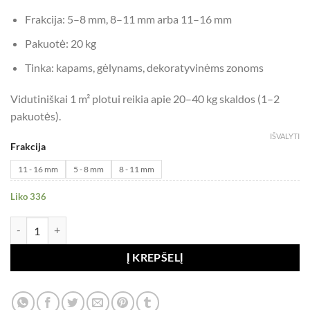
Frakcija: 5–8 mm, 8–11 mm arba 11–16 mm
Pakuotė: 20 kg
Tinka: kapams, gėlynams, dekoratyvinėms zonoms
Vidutiniškai 1 m² plotui reikia apie 20–40 kg skaldos (1–2
pakuotės).
IŠVALYTI
Frakcija
Alternative:
11 - 16 mm
5 - 8 mm
8 - 11 mm
Liko 336
produkto kiekis: Žalia serpentino skalda, 20 kg
Į KREPŠELĮ