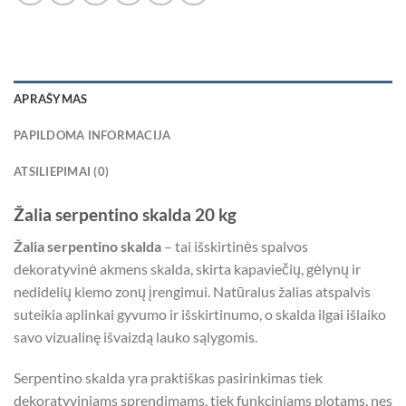
APRAŠYMAS
PAPILDOMA INFORMACIJA
ATSILIEPIMAI (0)
Žalia serpentino skalda 20 kg
Žalia serpentino skalda
– tai išskirtinės spalvos
dekoratyvinė akmens skalda, skirta kapaviečių, gėlynų ir
nedidelių kiemo zonų įrengimui. Natūralus žalias atspalvis
suteikia aplinkai gyvumo ir išskirtinumo, o skalda ilgai išlaiko
savo vizualinę išvaizdą lauko sąlygomis.
Serpentino skalda yra praktiškas pasirinkimas tiek
dekoratyviniams sprendimams, tiek funkciniams plotams, nes