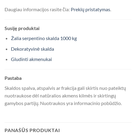
Daugiau informacijos rasite čia:
Prekių pristatymas
.
Susiję produktai
Žalia serpentino skalda 1000 kg
Dekoratyvinė skalda
Gludinti akmenukai
Pastaba
Skaldos spalva, atspalvis ar frakcija gali skirtis nuo pateiktų
nuotraukose dėl natūralios akmens kilmės ir skirtingų
gamybos partijų. Nuotraukos yra informacinio pobūdžio.
PANAŠŪS PRODUKTAI