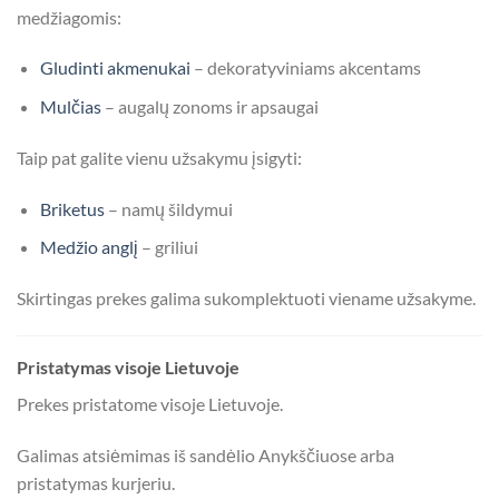
medžiagomis:
Gludinti akmenukai
– dekoratyviniams akcentams
Mulčias
– augalų zonoms ir apsaugai
Taip pat galite vienu užsakymu įsigyti:
Briketus
– namų šildymui
Medžio anglį
– griliui
Skirtingas prekes galima sukomplektuoti viename užsakyme.
Pristatymas visoje Lietuvoje
Prekes pristatome visoje Lietuvoje.
Galimas atsiėmimas iš sandėlio Anykščiuose arba
pristatymas kurjeriu.