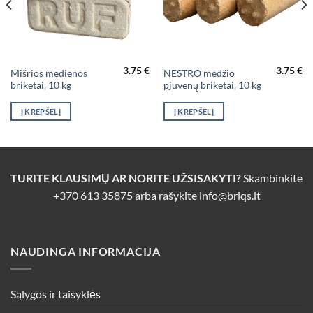
3.75
€
3.75
€
Mišrios medienos
NESTRO medžio
briketai, 10 kg
pjuvenų briketai, 10 kg
Į KREPŠELĮ
Į KREPŠELĮ
TURITE KLAUSIMŲ AR NORITE UŽSISAKYTI?
Skambinkite
+370 613 35875
arba rašykite
info@briqs.lt
NAUDINGA INFORMACIJA
Sąlygos ir taisyklės