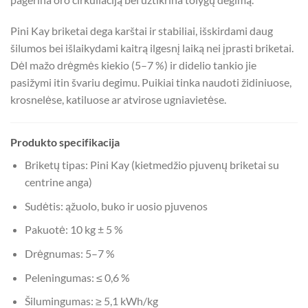
Pini Kay briketai dega karštai ir stabiliai, išskirdami daug
šilumos bei išlaikydami kaitrą ilgesnį laiką nei įprasti briketai.
Dėl mažo drėgmės kiekio (5–7 %) ir didelio tankio jie
pasižymi itin švariu degimu. Puikiai tinka naudoti židiniuose,
krosnelėse, katiluose ar atvirose ugniavietėse.
Produkto specifikacija
Briketų tipas: Pini Kay (kietmedžio pjuvenų briketai su
centrine anga)
Sudėtis: ąžuolo, buko ir uosio pjuvenos
Pakuotė: 10 kg ± 5 %
Drėgnumas: 5–7 %
Peleningumas: ≤ 0,6 %
Šilumingumas: ≥ 5,1 kWh/kg