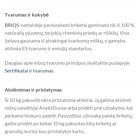
Tvarumas ir kokybė
BRIQS
svetainėje parduodami briketai gaminami tik iš 100 %
natūralių pjuvenų, be jokių cheminių priedų ar rišiklių. Visa
žaliava gaunama iš atsakingai tvarkomų miškų, o gamyba
atitinka ES tvarumo ir emisijų standartus.
Daugiau apie mūsų tvarumo principus skaitykite puslapyje
Sertifikatai ir tvarumas
.
Atsiėmimas ir pristatymas
Ši 10 kg pakuotė nėra pristatoma atskirai. Ją galima atsiimti
mūsų sandėlyje Anykščiuose arba pridėti prie užsakymo, kai
perkama biokuro paletė. Pavyzdžiui, užsisakę paletę briketų,
galite pridėti po kelias 10 kg pakuotes kitų briketų ar
granulių, kurios bus pristatytos kartu.