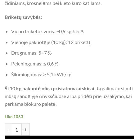
židiniams, krosnelėms bei kieto kuro katilams.
Briketų savybės:
Vieno briketo svoris: ~0,9 kg ± 5 %
Vienoje pakuotėje (10 kg): 12 briketų
Drėgnumas: 5–7 %
Peleningumas: ≤ 0,6 %
Šilumingumas: ≥ 5,1 kWh/kg
Ši 10 kg pakuotė nėra pristatoma atskirai.
Ją galima atsiimti
mūsų sandėlyje Anykščiuose arba pridėti prie užsakymo, kai
perkama biokuro paletė.
Liko 1063
produkto kiekis: Pini Kay pjuvenų briketai, 10 kg
Alternative: