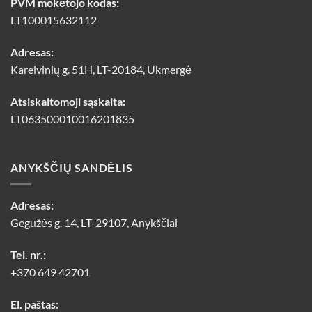
PVM mokėtojo kodas:
LT100015632112
Adresas:
Kareivinių g. 51H, LT-20184, Ukmergė
Atsiskaitomoji sąskaita:
LT063500010016201835
ANYKŠČIŲ SANDĖLIS
Adresas:
Gegužės g. 14, LT-29107, Anykščiai
Tel. nr.:
+370 649 42701
El. paštas: