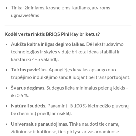
Tinka: židiniams, krosnelėms, katilams, atviroms
ugniavietėms
Kodėl verta rinktis BRIQS Pini Kay briketus?
Aukšta kaitra ir ilgas degimo laikas.
Dėl ekstrudavimo
technologijos ir skylės viduje briketai dega stabiliai ir
karštai iki 4–5 valandų.
Tvirtas paviršius.
Apanglėjęs kevalas apsaugo nuo
trupėjimo ir dulkėjimo sandėliuojant bei transportuojant.
Švarus degimas.
Sudegus lieka minimalus pelenų kiekis –
iki 0,6 %.
Natūrali sudėtis.
Pagaminti iš 100 % kietmedžio pjuvenų
be cheminių priedų ar rišiklių.
Universalus panaudojimas.
Tinka naudoti tiek namų
židiniuose ir katiluose, tiek pirtyse ar vasarnamiuose.