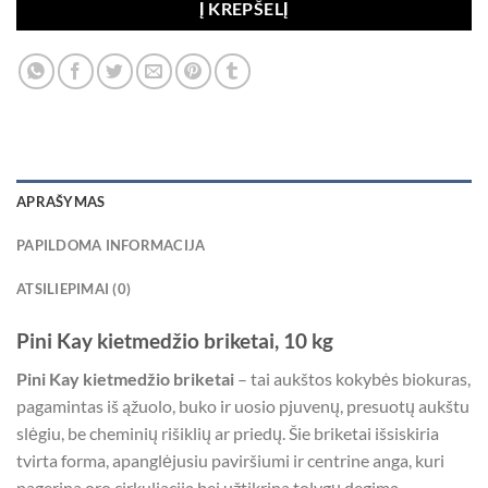
Į KREPŠELĮ
APRAŠYMAS
PAPILDOMA INFORMACIJA
ATSILIEPIMAI (0)
Pini Kay kietmedžio briketai, 10 kg
Pini Kay kietmedžio briketai
– tai aukštos kokybės biokuras,
pagamintas iš ąžuolo, buko ir uosio pjuvenų, presuotų aukštu
slėgiu, be cheminių rišiklių ar priedų. Šie briketai išsiskiria
tvirta forma, apanglėjusiu paviršiumi ir centrine anga, kuri
pagerina oro cirkuliaciją bei užtikrina tolygų degimą.